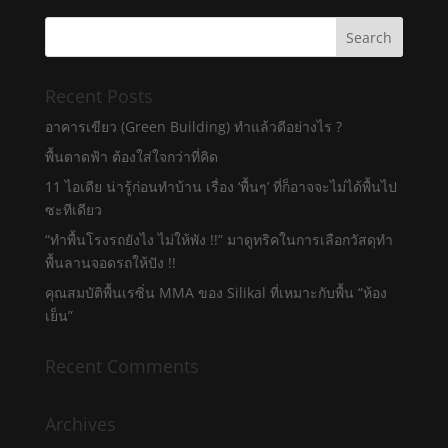
Recent Posts
อาคารเขียว (Green Building) ทำแล้วดีอย่างไร ?
พื้นดาดฟ้า ต้องใส่ใจกว่าที่คิด
11 ไอเดีย น่ารู้ก่อนทำบ้าน เรื่อง ‘พื้นๆ’ ที่ก็อาจจะไม่ได้พื้นไป
ซะทีเดียว
“ทำพื้นโรงรถยังไง ไม่ให้พัง !!” มาดูทริคในการเลือกวัสดุทำ
พื้นลานจอดรถให้ปัง !!
คุณสมบัติพื้นเรซิ่น MMA ของ Silikal ที่เหมาะกับพื้น “ห้อง
เย็น”
Recent Comments
Archives